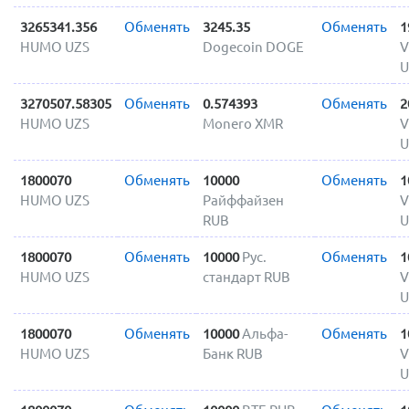
3265341.356
Обменять
3245.35
Обменять
1
HUMO UZS
Dogecoin DOGE
V
U
3270507.58305
Обменять
0.574393
Обменять
2
HUMO UZS
Monero XMR
V
U
1800070
Обменять
10000
Обменять
1
HUMO UZS
Райффайзен
V
RUB
U
1800070
Обменять
10000
Рус.
Обменять
1
HUMO UZS
стандарт RUB
V
U
1800070
Обменять
10000
Альфа-
Обменять
1
HUMO UZS
Банк RUB
V
U