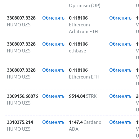
Optimism (OP)
U
3308007.3328
Обменять
0.118106
Обменять
1
HUMO UZS
Ethereum
V
Arbitrum ETH
U
3308007.3328
Обменять
0.118106
Обменять
1
HUMO UZS
ethbase
V
U
3308007.3328
Обменять
0.118106
Обменять
1
HUMO UZS
Ethereum ETH
V
U
3309156.68876
Обменять
9514.84
STRK
Обменять
2
HUMO UZS
V
U
3310375.214
Обменять
1147.4
Cardano
Обменять
1
HUMO UZS
ADA
V
U