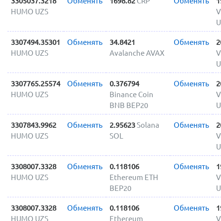
3305037.3218
Обменять
1698.82
CRP
Обменять
1
HUMO UZS
V
U
3307494.35301
Обменять
34.8421
Обменять
2
HUMO UZS
Avalanche AVAX
V
U
3307765.25574
Обменять
0.376794
Обменять
2
HUMO UZS
Binance Coin
V
BNB BEP20
U
3307843.9962
Обменять
2.95623
Solana
Обменять
2
HUMO UZS
SOL
V
U
3308007.3328
Обменять
0.118106
Обменять
1
HUMO UZS
Ethereum ETH
V
BEP20
U
3308007.3328
Обменять
0.118106
Обменять
1
HUMO UZS
Ethereum
V