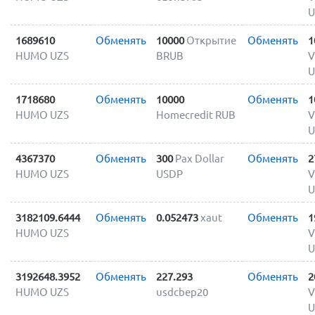
U
1689610
Обменять
10000
Открытие
Обменять
1
HUMO UZS
BRUB
V
U
1718680
Обменять
10000
Обменять
1
HUMO UZS
Homecredit RUB
V
U
4367370
Обменять
300
Pax Dollar
Обменять
2
HUMO UZS
USDP
V
U
3182109.6444
Обменять
0.052473
xaut
Обменять
1
HUMO UZS
V
U
3192648.3952
Обменять
227.293
Обменять
2
HUMO UZS
usdcbep20
V
U