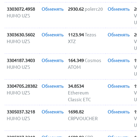
3303072.4958
Обменять
2930.62
polerc20
Обменять
2
HUMO UZS
V
U
3303630.5602
Обменять
1123.94
Tezos
Обменять
2
HUMO UZS
XTZ
V
U
3304187.3403
Обменять
164.349
Cosmos
Обменять
1
HUMO UZS
ATOM
V
U
3304705.28382
Обменять
34.8534
Обменять
1
HUMO UZS
Ethereum
V
Classic ETC
U
3305037.3218
Обменять
1698.82
Обменять
1
HUMO UZS
CRPVOUCHER
V
U