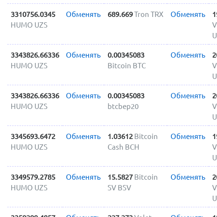
3310756.0345
Обменять
689.669
Tron TRX
Обменять
1
HUMO UZS
V
U
3343826.66336
Обменять
0.00345083
Обменять
2
HUMO UZS
Bitcoin BTC
V
U
3343826.66336
Обменять
0.00345083
Обменять
2
HUMO UZS
btcbep20
V
U
3345693.6472
Обменять
1.03612
Bitcoin
Обменять
1
HUMO UZS
Cash BCH
V
U
3349579.2785
Обменять
15.5827
Bitcoin
Обменять
2
HUMO UZS
SV BSV
V
U