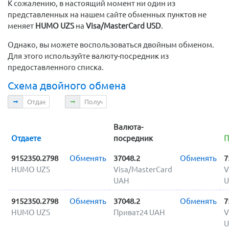
К сожалению, в настоящий момент ни один из
представленных на нашем сайте обменных пунктов не
меняет
HUMO UZS
на
Visa/MasterCard USD
.
Однако, вы можете воспользоваться двойным обменом.
Для этого используйте валюту-посредник из
предоставленного списка.
Схема двойного обмена
Отдаете
Получаете
Валюта-
Отдаете
посредник
П
9152350.2798
Обменять
37048.2
Обменять
7
HUMO UZS
Visa/MasterCard
V
UAH
U
9152350.2798
Обменять
37048.2
Обменять
7
HUMO UZS
Приват24 UAH
V
U