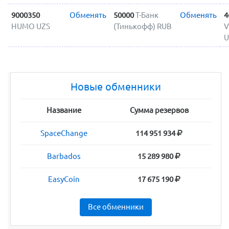
9000350
Обменять
50000
Т-Банк
Обменять
4
HUMO UZS
(Тинькофф) RUB
V
U
Новые обменники
Название
Сумма резервов
SpaceChange
114 951 934
Barbados
15 289 980
EasyCoin
17 675 190
Все обменники