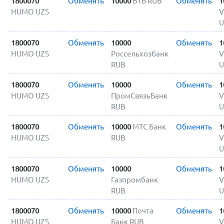
1800070
Обменять
10000
ВТБ RUB
Обменять
1
HUMO UZS
V
U
1800070
Обменять
10000
Обменять
1
HUMO UZS
Россельхозбанк
V
RUB
U
1800070
Обменять
10000
Обменять
1
HUMO UZS
ПромСвязьБанк
V
RUB
U
1800070
Обменять
10000
МТС Банк
Обменять
1
HUMO UZS
RUB
V
U
1800070
Обменять
10000
Обменять
1
HUMO UZS
Газпромбанк
V
RUB
U
1800070
Обменять
10000
Почта
Обменять
1
HUMO UZS
Банк RUB
V