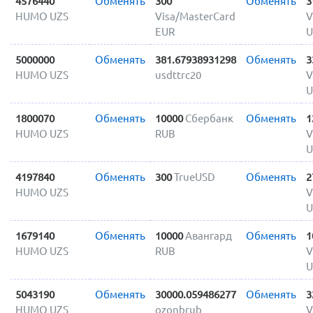
4576440
Обменять
300
Обменять
3
HUMO UZS
Visa/MasterCard
V
EUR
U
5000000
Обменять
381.67938931298
Обменять
3
HUMO UZS
usdttrc20
V
U
1800070
Обменять
10000
Сбербанк
Обменять
1
HUMO UZS
RUB
V
U
4197840
Обменять
300
TrueUSD
Обменять
2
HUMO UZS
V
U
1679140
Обменять
10000
Авангард
Обменять
1
HUMO UZS
RUB
V
U
5043190
Обменять
30000.059486277
Обменять
3
HUMO UZS
ozonbrub
V