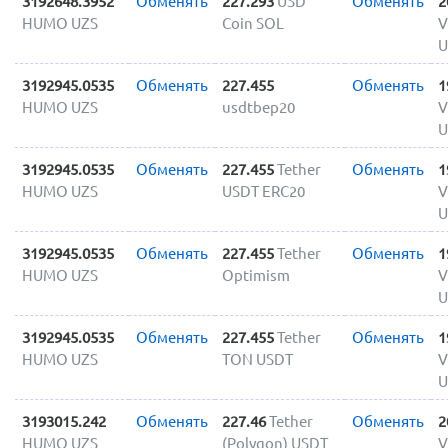
3192648.3952
Обменять
227.293
USD
Обменять
2
HUMO UZS
Coin SOL
V
U
3192945.0535
Обменять
227.455
Обменять
1
HUMO UZS
usdtbep20
V
U
3192945.0535
Обменять
227.455
Tether
Обменять
1
HUMO UZS
USDT ERC20
V
U
3192945.0535
Обменять
227.455
Tether
Обменять
1
HUMO UZS
Optimism
V
U
3192945.0535
Обменять
227.455
Tether
Обменять
1
HUMO UZS
TON USDT
V
U
3193015.242
Обменять
227.46
Tether
Обменять
2
HUMO UZS
(Polygon) USDT
V