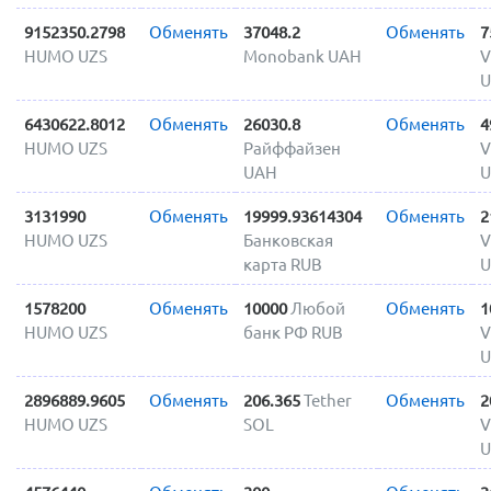
9152350.2798
Обменять
37048.2
Обменять
7
HUMO UZS
Monobank UAH
V
U
6430622.8012
Обменять
26030.8
Обменять
4
HUMO UZS
Райффайзен
V
UAH
U
3131990
Обменять
19999.93614304
Обменять
2
HUMO UZS
Банковская
V
карта RUB
U
1578200
Обменять
10000
Любой
Обменять
1
HUMO UZS
банк РФ RUB
V
U
2896889.9605
Обменять
206.365
Tether
Обменять
2
HUMO UZS
SOL
V
U