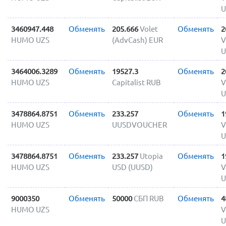
U
3460947.448
Обменять
205.666
Volet
Обменять
2
HUMO UZS
(AdvCash) EUR
V
U
3464006.3289
Обменять
19527.3
Обменять
2
HUMO UZS
Capitalist RUB
V
U
3478864.8751
Обменять
233.257
Обменять
1
HUMO UZS
UUSDVOUCHER
V
U
3478864.8751
Обменять
233.257
Utopia
Обменять
1
HUMO UZS
USD (UUSD)
V
U
9000350
Обменять
50000
СБП RUB
Обменять
4
HUMO UZS
V
U