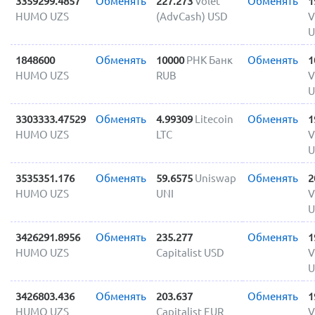
3359299.4857
Обменять
227.273
Volet
Обменять
1
HUMO UZS
(AdvCash) USD
V
U
1848600
Обменять
10000
РНК Банк
Обменять
1
HUMO UZS
RUB
V
U
3303333.47529
Обменять
4.99309
Litecoin
Обменять
1
HUMO UZS
LTC
V
U
3535351.176
Обменять
59.6575
Uniswap
Обменять
2
HUMO UZS
UNI
V
U
3426291.8956
Обменять
235.277
Обменять
1
HUMO UZS
Capitalist USD
V
U
3426803.436
Обменять
203.637
Обменять
1
HUMO UZS
Capitalist EUR
V