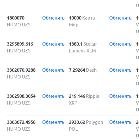
U
1800070
Обменять
10000
Карта
Обменять
1
HUMO UZS
Мир
V
U
3295899.616
Обменять
1380.1
Stellar
Обменять
1
HUMO UZS
Lumens XLM
V
U
3302070.9288
Обменять
7.29264
Dash
Обменять
1
HUMO UZS
V
U
3302508.3054
Обменять
219.146
Ripple
Обменять
1
HUMO UZS
XRP
V
U
3303072.4958
Обменять
2930.62
Polygon
Обменять
2
HUMO UZS
POL
V
U