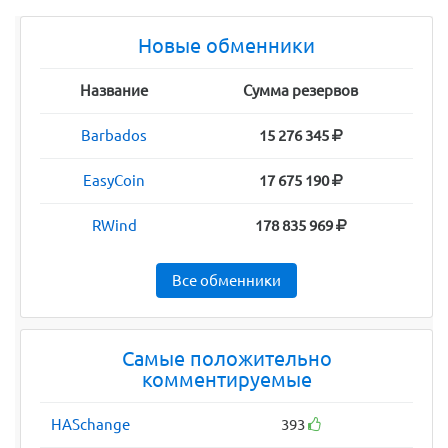
Новые обменники
Название
Сумма резервов
Barbados
15 276 345
EasyCoin
17 675 190
RWind
178 835 969
Все обменники
Самые положительно
комментируемые
HASchange
393