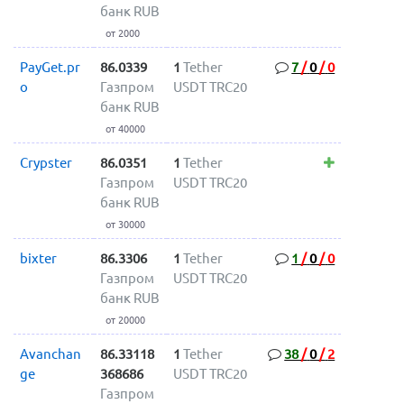
банк RUB
от 2000
PayGet.pr
86.0339
1
Tether
7
/
0
/
0
o
Газпром
USDT TRC20
банк RUB
от 40000
Crypster
86.0351
1
Tether
Газпром
USDT TRC20
банк RUB
от 30000
bixter
86.3306
1
Tether
1
/
0
/
0
Газпром
USDT TRC20
банк RUB
от 20000
Avanchan
86.33118
1
Tether
38
/
0
/
2
ge
368686
USDT TRC20
Газпром