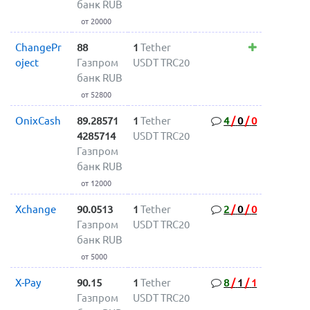
банк RUB
от 20000
ChangePr
88
1
Tether
oject
Газпром
USDT TRC20
банк RUB
от 52800
OnixCash
89.28571
1
Tether
4
/
0
/
0
4285714
USDT TRC20
Газпром
банк RUB
от 12000
Xchange
90.0513
1
Tether
2
/
0
/
0
Газпром
USDT TRC20
банк RUB
от 5000
X-Pay
90.15
1
Tether
8
/
1
/
1
Газпром
USDT TRC20