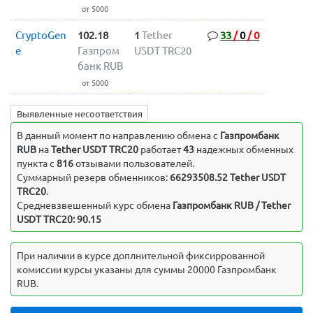
от 5000
CryptoGen
102.18
1
Tether
33
/
0
/
0
e
Газпром
USDT TRC20
банк RUB
от 5000
Выявленные несоответствия
В данный момент по направлению обмена c
Газпромбанк
RUB
на
Tether USDT TRC20
работает
43
надежных обменных
пункта с
816
отзывами пользователей.
Суммарный резерв обменников:
66293508.52 Tether USDT
TRC20
.
Средневзвешенный курс обмена
Газпромбанк RUB / Tether
USDT TRC20: 90.15
При наличии в курсе доплнительной фиксиррованной
комиссии курсы указаны для суммы 20000 Газпромбанк
RUB.