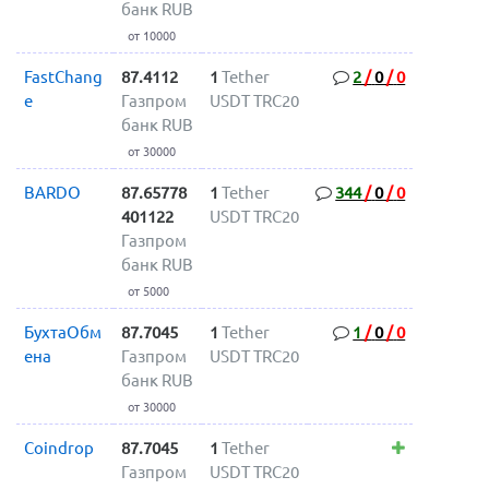
банк RUB
от 10000
FastChang
87.4112
1
Tether
2
/
0
/
0
e
Газпром
USDT TRC20
банк RUB
от 30000
BARDO
87.65778
1
Tether
344
/
0
/
0
401122
USDT TRC20
Газпром
банк RUB
от 5000
БухтаОбм
87.7045
1
Tether
1
/
0
/
0
ена
Газпром
USDT TRC20
банк RUB
от 30000
Coindrop
87.7045
1
Tether
Газпром
USDT TRC20