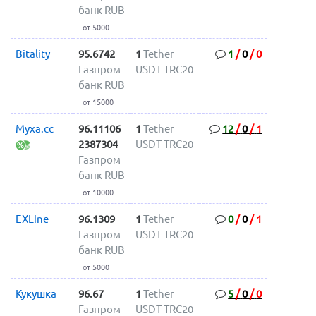
банк RUB
от 5000
Bitality
95.6742
1
Tether
1
/
0
/
0
Газпром
USDT TRC20
банк RUB
от 15000
Myxa.cc
96.11106
1
Tether
12
/
0
/
1
2387304
USDT TRC20
Газпром
банк RUB
от 10000
EXLine
96.1309
1
Tether
0
/
0
/
1
Газпром
USDT TRC20
банк RUB
от 5000
Кукушка
96.67
1
Tether
5
/
0
/
0
Газпром
USDT TRC20