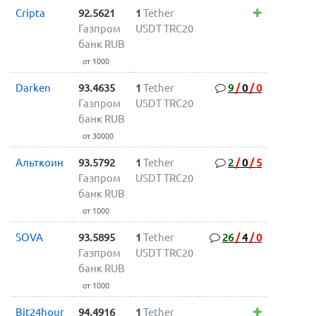
Cripta
92.5621
1
Tether
Газпром
USDT TRC20
банк RUB
от 1000
Darken
93.4635
1
Tether
9
/
0
/
0
Газпром
USDT TRC20
банк RUB
от 30000
Альткоин
93.5792
1
Tether
2
/
0
/
5
Газпром
USDT TRC20
банк RUB
от 1000
SOVA
93.5895
1
Tether
26
/
4
/
0
Газпром
USDT TRC20
банк RUB
от 1000
Bit24hour
94.4916
1
Tether