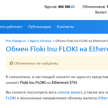
Курсов:
466 386
Обменников:
Валют:
это работает
Публикации
Контакты
Pro-Change.ru
»
Курсы обмена
»
Обмен Floki Inu FLOKI на Ethereum 
Обмен Floki Inu FLOKI на Ethe
Обменники не найдены
К сожалению, в настоящий момент ни один из предста
меняет
Floki Inu FLOKI
на
Ethereum ETH
.
Вы можете посмотреть весь
список валют
, а также вс
FLOKI
и возможные направления обмены валюты
Ethe