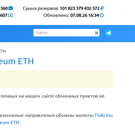
1368
Сумма резервов:
101 823 379 432 372
607
Обновлено:
07.08.26 16:34
ETH
reum ETH
вленных на нашем сайте обменных пунктов не
е возможные направления обмены валюты
Floki Inu
reum ETH
.