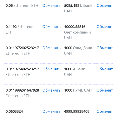
0.06
Ethereum ETH
Обменять
5085.198
Izibank
Обменят
UAH
0.1192
Ethereum
Обменять
10000.55816
Обменят
ETH
Счет компании
UAH
0.011975402523217
Обменять
1000
Ощадбанк
Обменят
Ethereum ETH
UAH
0.011975402523217
Обменять
1000
А-Банк
Обменят
Ethereum ETH
UAH
0.011999241647928
Обменять
1000
ПУМБ UAH
Обменят
Ethereum ETH
0.0603324
Обменять
4999.99938408
Обменят