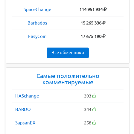
SpaceChange
114 951 934
Barbados
15 265 336
EasyCoin
17 675 190
Все обменники
Самые положительно
комментируемые
HASchange
393
BARDO
344
SapsanEX
258