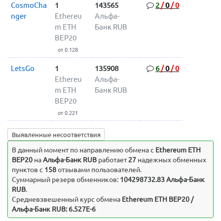
CosmoCha
1
143565
2
/
0
/
0
nger
Ethereu
Альфа-
m ETH
Банк RUB
BEP20
от 0.128
LetsGo
1
135908
6
/
0
/
0
Ethereu
Альфа-
m ETH
Банк RUB
BEP20
от 0.221
Выявленные несоответствия
В данный момент по направлению обмена c
Ethereum ETH
BEP20
на
Альфа-Банк RUB
работает
27
надежных обменных
пунктов с
158
отзывами пользователей.
Суммарный резерв обменников:
104298732.83 Альфа-Банк
RUB
.
Средневзвешенный курс обмена
Ethereum ETH BEP20 /
Альфа-Банк RUB: 6.527E-6