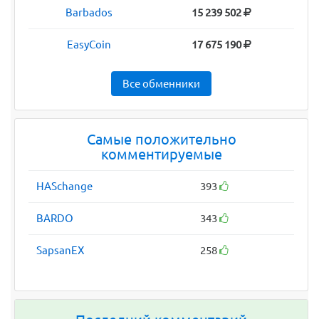
Barbados
15 239 502
EasyCoin
17 675 190
Все обменники
Самые положительно
комментируемые
HASchange
393
BARDO
343
SapsanEX
258