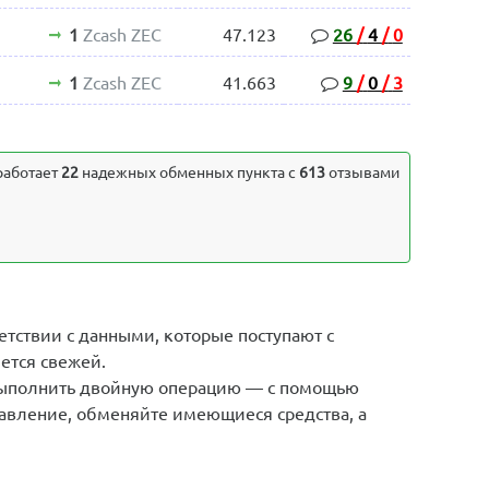
1
Zcash ZEC
47.123
26
/
4
/
0
1
Zcash ZEC
41.663
9
/
0
/
3
аботает
22
надежных обменных пункта с
613
отзывами
етствии с данными, которые поступают с
ется свежей.
выполнить двойную операцию — с помощью
авление, обменяйте имеющиеся средства, а