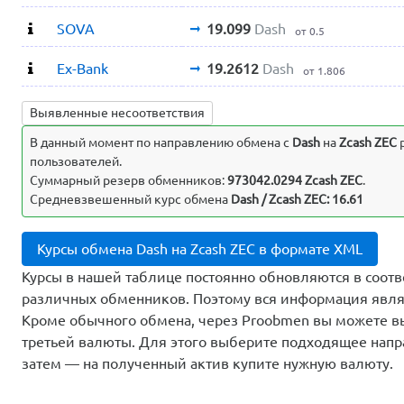
SOVA
19.099
Dash
от 0.5
Ex-Bank
19.2612
Dash
от 1.806
Выявленные несоответствия
В данный момент по направлению обмена c
Dash
на
Zcash ZEC
р
пользователей.
Суммарный резерв обменников:
973042.0294 Zcash ZEC
.
Средневзвешенный курс обмена
Dash / Zcash ZEC: 16.61
Курсы обмена Dash на Zcash ZEC в формате XML
Курсы в нашей таблице постоянно обновляются в соотв
различных обменников. Поэтому вся информация явля
Кроме обычного обмена, через Proobmen вы можете 
третьей валюты. Для этого выберите подходящее напр
затем — на полученный актив купите нужную валюту.