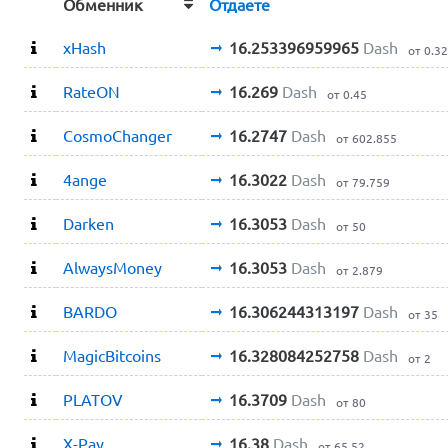
Обменник
Отдаете
xHash
16.253396959965
Dash
от 0.3
RateON
16.269
Dash
от 0.45
CosmoChanger
16.2747
Dash
от 602.855
4ange
16.3022
Dash
от 79.759
Darken
16.3053
Dash
от 50
AlwaysMoney
16.3053
Dash
от 2.879
BARDO
16.306244313197
Dash
от 35
MagicBitcoins
16.328084252758
Dash
от 2
PLATOV
16.3709
Dash
от 80
X-Pay
16.38
Dash
от 65.52