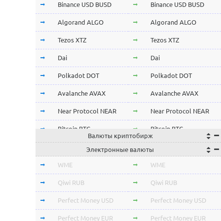
Binance USD BUSD
Binance USD BUSD
Algorand ALGO
Algorand ALGO
Tezos XTZ
Tezos XTZ
Dai
Dai
Polkadot DOT
Polkadot DOT
Avalanche AVAX
Avalanche AVAX
Near Protocol NEAR
Near Protocol NEAR
Bitcoin BTC
Bitcoin BTC
Валюты криптобирж
Terra LUNA
Terra LUNA
Электронные валюты
Cardano ADA
Cardano ADA
WME
WME
OmiseGo OMG
OmiseGo OMG
Qiwi RUB
Qiwi RUB
Verge XVG
Verge XVG
Perfect Money USD
Perfect Money USD
BitTorrent BTT
BitTorrent BTT
Perfect Money EUR
Perfect Money EUR