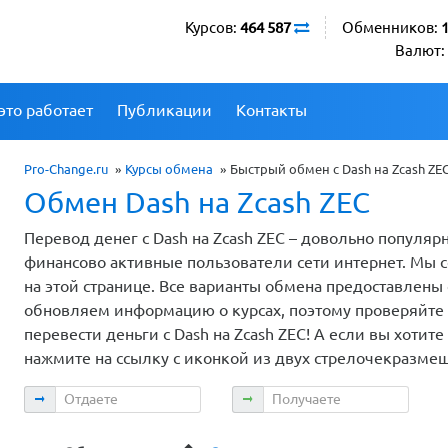
Курсов:
464 587
Обменников:
Валют:
это работает
Публикации
Контакты
Pro-Change.ru
»
Курсы обмена
»
Быстрый обмен с Dash на Zcash ZE
Обмен Dash на Zcash ZEC
Перевод денег с Dash на Zcash ZEC – довольно популя
финансово активные пользователи сети интернет. Мы 
на этой странице. Все варианты обмена предоставлен
обновляем информацию о курсах, поэтому проверяйте и
перевести деньги с Dash на Zcash ZEC! А если вы хоти
нажмите на ссылку с иконкой из двух стрелочекразме
Отдаете
Получаете