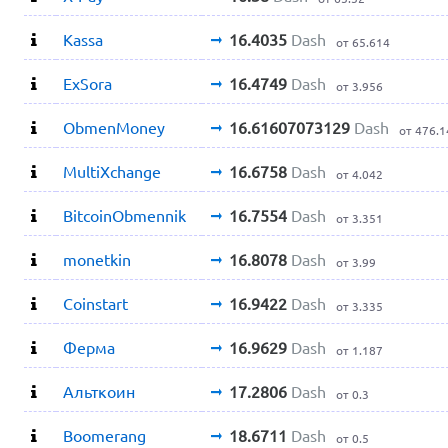
Kassa
16.4035
Dash
от 65.614
ExSora
16.4749
Dash
от 3.956
ObmenMoney
16.61607073129
Dash
от 476.1
MultiXchange
16.6758
Dash
от 4.042
BitcoinObmennik
16.7554
Dash
от 3.351
monetkin
16.8078
Dash
от 3.99
Coinstart
16.9422
Dash
от 3.335
Ферма
16.9629
Dash
от 1.187
Альткоин
17.2806
Dash
от 0.3
Boomerang
18.6711
Dash
от 0.5