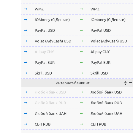
Stellar Lumens XLM
Stellar Lumens XLM
WMZ
WMZ
EOS
EOS
ЮMoney (Я.Деньги)
ЮMoney (Я.Деньги)
NEO
NEO
PayPal USD
PayPal USD
ChainLink LINK
ChainLink LINK
Volet (AdvCash) USD
Volet (AdvCash) USD
Qtum
Qtum
Alipay CNY
Alipay CNY
Iota MIOTA
Iota MIOTA
PayPal EUR
PayPal EUR
Waves
Waves
Skrill USD
Skrill USD
Интернет-банкинг
Icon ICX
Icon ICX
Skrill EUR
Skrill EUR
Любой банк USD
Любой банк USD
Zcash ZEC
Zcash ZEC
Volet (AdvCash) RUB
Volet (AdvCash) RUB
Любой банк RUB
Любой банк RUB
Ontology ONT
Ontology ONT
Volet (AdvCash) EUR
Volet (AdvCash) EUR
Любой банк UAH
Любой банк UAH
0x ZRX
0x ZRX
Volet (AdvCash) KZT
Volet (AdvCash) KZT
СБП RUB
СБП RUB
VeChain VET
VeChain VET
ePayments USD
ePayments USD