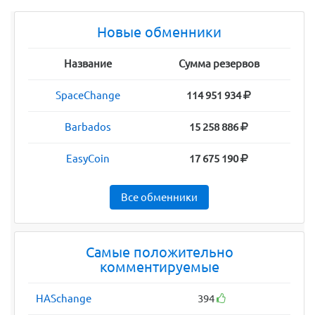
Новые обменники
Название
Сумма резервов
SpaceChange
114 951 934
Barbados
15 258 886
EasyCoin
17 675 190
Все обменники
Самые положительно
комментируемые
HASchange
394