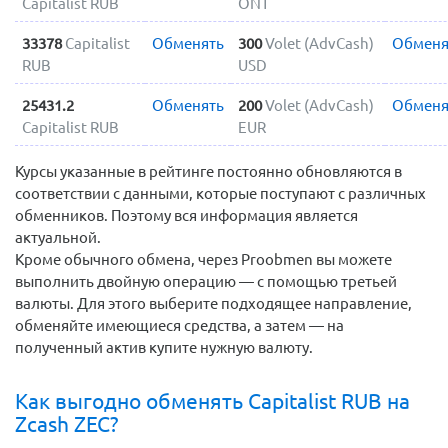
Capitalist RUB
ONT
33378
Capitalist
Обменять
300
Volet (AdvCash)
Обменя
RUB
USD
25431.2
Обменять
200
Volet (AdvCash)
Обменя
Capitalist RUB
EUR
Курсы указанные в рейтинге постоянно обновляются в
соответствии с данными, которые поступают с различных
обменников. Поэтому вся информация является
актуальной.
Кроме обычного обмена, через Proobmen вы можете
выполнить двойную операцию — с помощью третьей
валюты. Для этого выберите подходящее направление,
обменяйте имеющиеся средства, а затем — на
полученный актив купите нужную валюту.
Как выгодно обменять Capitalist RUB на
Zcash ZEC?