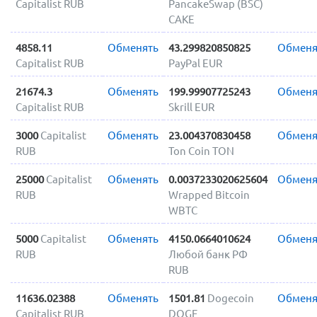
Capitalist RUB
PancakeSwap (BSC)
CAKE
4858.11
Обменять
43.299820850825
Обменя
Capitalist RUB
PayPal EUR
21674.3
Обменять
199.99907725243
Обменя
Capitalist RUB
Skrill EUR
3000
Capitalist
Обменять
23.004370830458
Обменя
RUB
Ton Coin TON
25000
Capitalist
Обменять
0.0037233020625604
Обменя
RUB
Wrapped Bitcoin
WBTC
5000
Capitalist
Обменять
4150.0664010624
Обменя
RUB
Любой банк РФ
RUB
11636.02388
Обменять
1501.81
Dogecoin
Обменя
Capitalist RUB
DOGE