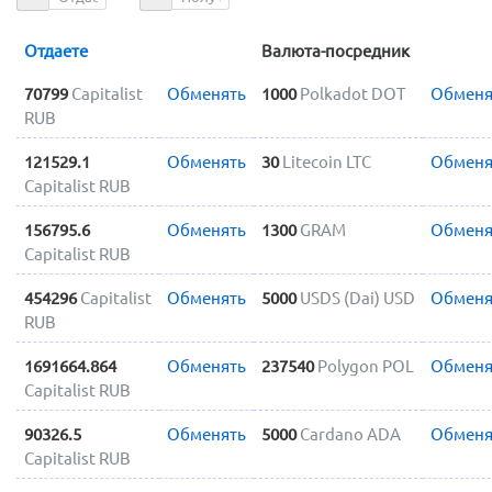
Отдаете
Валюта-посредник
70799
Capitalist
Обменять
1000
Polkadot DOT
Обменя
RUB
121529.1
Обменять
30
Litecoin LTC
Обменя
Capitalist RUB
156795.6
Обменять
1300
GRAM
Обменя
Capitalist RUB
454296
Capitalist
Обменять
5000
USDS (Dai) USD
Обменя
RUB
1691664.864
Обменять
237540
Polygon POL
Обменя
Capitalist RUB
90326.5
Обменять
5000
Cardano ADA
Обменя
Capitalist RUB