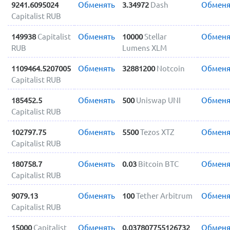
9241.6095024
Обменять
3.34972
Dash
Обменя
Capitalist RUB
149938
Capitalist
Обменять
10000
Stellar
Обменя
RUB
Lumens XLM
1109464.5207005
Обменять
32881200
Notcoin
Обменя
Capitalist RUB
185452.5
Обменять
500
Uniswap UNI
Обменя
Capitalist RUB
102797.75
Обменять
5500
Tezos XTZ
Обменя
Capitalist RUB
180758.7
Обменять
0.03
Bitcoin BTC
Обменя
Capitalist RUB
9079.13
Обменять
100
Tether Arbitrum
Обменя
Capitalist RUB
15000
Capitalist
Обменять
0.037807755126732
Обменя