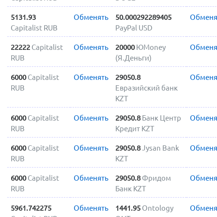
5131.93
Обменять
50.000292289405
Обменя
Capitalist RUB
PayPal USD
22222
Capitalist
Обменять
20000
ЮMoney
Обменя
RUB
(Я.Деньги)
6000
Capitalist
Обменять
29050.8
Обменя
RUB
Евразийский банк
KZT
6000
Capitalist
Обменять
29050.8
Банк Центр
Обменя
RUB
Кредит KZT
6000
Capitalist
Обменять
29050.8
Jysan Bank
Обменя
RUB
KZT
6000
Capitalist
Обменять
29050.8
Фридом
Обменя
RUB
Банк KZT
5961.742275
Обменять
1441.95
Ontology
Обменя