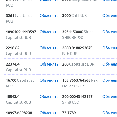
RUB
3261
Capitalist
Обменять
3000
СБП RUB
Обменя
RUB
1890409.4449597
Обменять
3934150000
Shiba
Обменя
Capitalist RUB
SHIB BEP20
2218.62
Обменять
2000.0180293879
Обменя
Capitalist RUB
ВТБ RUB
22374.4
Обменять
200
Capitalist EUR
Обменя
Capitalist RUB
16700
Capitalist
Обменять
183.7563764563
Pax
Обменя
RUB
Dollar USDP
18543.4
Обменять
200.00043142127
Обменя
Capitalist RUB
Skrill USD
10997.6228208
Обменять
73.7739
Обменя