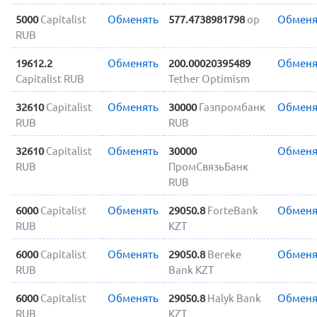
5000
Capitalist
Обменять
577.4738981798
op
Обменя
RUB
19612.2
Обменять
200.00020395489
Обменя
Capitalist RUB
Tether Optimism
32610
Capitalist
Обменять
30000
Газпромбанк
Обменя
RUB
RUB
32610
Capitalist
Обменять
30000
Обменя
RUB
ПромСвязьБанк
RUB
6000
Capitalist
Обменять
29050.8
ForteBank
Обменя
RUB
KZT
6000
Capitalist
Обменять
29050.8
Bereke
Обменя
RUB
Bank KZT
6000
Capitalist
Обменять
29050.8
Halyk Bank
Обменя
RUB
KZT