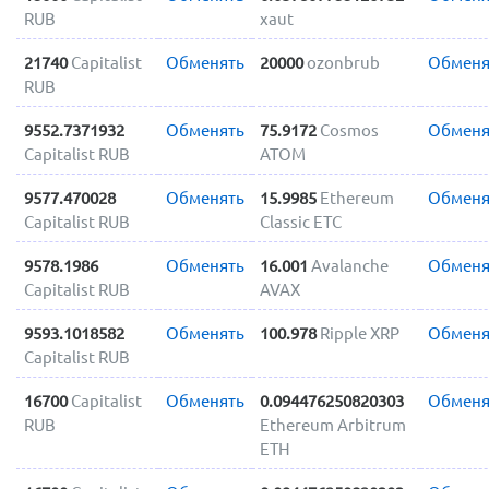
RUB
xaut
21740
Capitalist
Обменять
20000
ozonbrub
Обменя
RUB
9552.7371932
Обменять
75.9172
Cosmos
Обменя
Capitalist RUB
ATOM
9577.470028
Обменять
15.9985
Ethereum
Обменя
Capitalist RUB
Classic ETC
9578.1986
Обменять
16.001
Avalanche
Обменя
Capitalist RUB
AVAX
9593.1018582
Обменять
100.978
Ripple XRP
Обменя
Capitalist RUB
16700
Capitalist
Обменять
0.094476250820303
Обменя
RUB
Ethereum Arbitrum
ETH