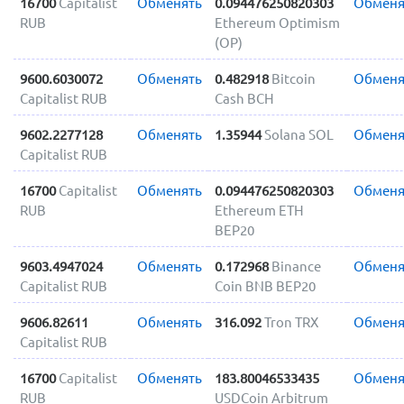
16700
Capitalist
Обменять
0.094476250820303
Обменя
RUB
Ethereum Optimism
(OP)
9600.6030072
Обменять
0.482918
Bitcoin
Обменя
Capitalist RUB
Cash BCH
9602.2277128
Обменять
1.35944
Solana SOL
Обменя
Capitalist RUB
16700
Capitalist
Обменять
0.094476250820303
Обменя
RUB
Ethereum ETH
BEP20
9603.4947024
Обменять
0.172968
Binance
Обменя
Capitalist RUB
Coin BNB BEP20
9606.82611
Обменять
316.092
Tron TRX
Обменя
Capitalist RUB
16700
Capitalist
Обменять
183.80046533435
Обменя
RUB
USDCoin Arbitrum