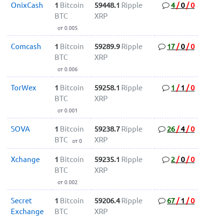
OnixCash
1
Bitcoin
59448.1
Ripple
4
/
0
/
0
BTC
XRP
от 0.005
Comcash
1
Bitcoin
59289.9
Ripple
17
/
0
/
0
BTC
XRP
от 0.006
TorWex
1
Bitcoin
59258.1
Ripple
1
/
1
/
0
BTC
XRP
от 0.001
SOVA
1
Bitcoin
59238.7
Ripple
26
/
4
/
0
BTC
XRP
от 0
Xchange
1
Bitcoin
59235.1
Ripple
2
/
0
/
0
BTC
XRP
от 0.002
Secret
1
Bitcoin
59206.4
Ripple
67
/
1
/
0
Exchange
BTC
XRP