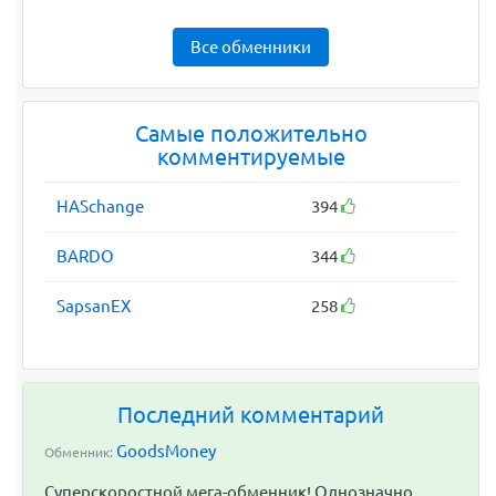
Все обменники
Самые положительно
комментируемые
HASchange
394
BARDO
344
SapsanEX
258
Последний комментарий
GoodsMoney
Обменник:
Суперскоростной мега-обменник! Однозначно