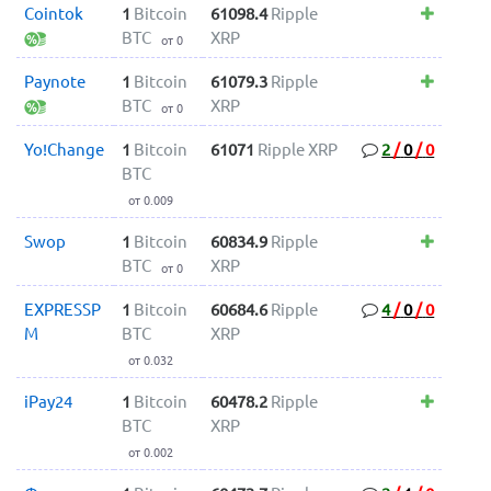
Cointok
1
Bitcoin
61098.4
Ripple
BTC
XRP
от 0
Paynote
1
Bitcoin
61079.3
Ripple
BTC
XRP
от 0
Yo!Change
1
Bitcoin
61071
Ripple XRP
2
/
0
/
0
BTC
от 0.009
Swop
1
Bitcoin
60834.9
Ripple
BTC
XRP
от 0
EXPRESSP
1
Bitcoin
60684.6
Ripple
4
/
0
/
0
M
BTC
XRP
от 0.032
iPay24
1
Bitcoin
60478.2
Ripple
BTC
XRP
от 0.002