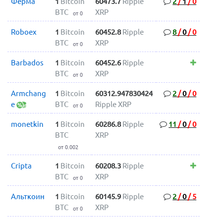
Ферма
1
Bitcoin
60473.7
Ripple
2
/
1
/
0
BTC
XRP
от 0
Roboex
1
Bitcoin
60452.8
Ripple
8
/
0
/
0
BTC
XRP
от 0
Barbados
1
Bitcoin
60452.6
Ripple
BTC
XRP
от 0
Armchang
1
Bitcoin
60312.947830424
2
/
0
/
0
e
BTC
Ripple XRP
от 0
monetkin
1
Bitcoin
60286.8
Ripple
11
/
0
/
0
BTC
XRP
от 0.002
Cripta
1
Bitcoin
60208.3
Ripple
BTC
XRP
от 0
Альткоин
1
Bitcoin
60145.9
Ripple
2
/
0
/
5
BTC
XRP
от 0