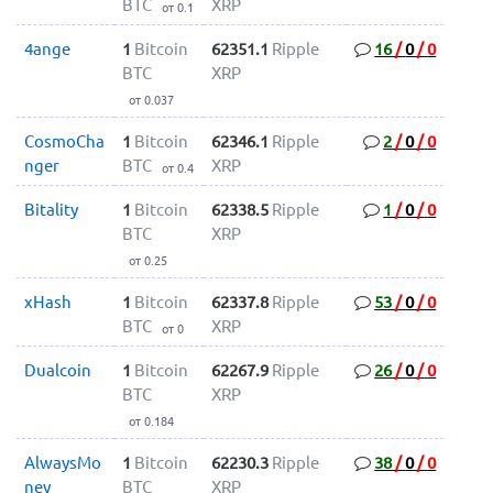
BTC
XRP
от 0.1
4ange
1
Bitcoin
62351.1
Ripple
16
/
0
/
0
BTC
XRP
от 0.037
CosmoCha
1
Bitcoin
62346.1
Ripple
2
/
0
/
0
nger
BTC
XRP
от 0.4
Bitality
1
Bitcoin
62338.5
Ripple
1
/
0
/
0
BTC
XRP
от 0.25
xHash
1
Bitcoin
62337.8
Ripple
53
/
0
/
0
BTC
XRP
от 0
Dualcoin
1
Bitcoin
62267.9
Ripple
26
/
0
/
0
BTC
XRP
от 0.184
AlwaysMo
1
Bitcoin
62230.3
Ripple
38
/
0
/
0
ney
BTC
XRP