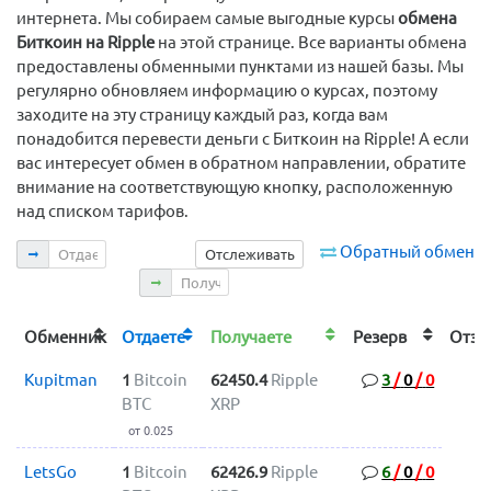
интернета. Мы собираем самые выгодные курсы
обмена
Биткоин на Ripple
на этой странице. Все варианты обмена
предоставлены обменными пунктами из нашей базы. Мы
регулярно обновляем информацию о курсах, поэтому
заходите на эту страницу каждый раз, когда вам
понадобится перевести деньги с Биткоин на Ripple! А если
вас интересует обмен в обратном направлении, обратите
внимание на соответствующую кнопку, расположенную
над списком тарифов.
Отдаете
Обратный обмен
Отслеживать
Получаете
Обменник
Отдаете
Получаете
Резерв
Отз
Kupitman
1
Bitcoin
62450.4
Ripple
3
/
0
/
0
BTC
XRP
от 0.025
LetsGo
1
Bitcoin
62426.9
Ripple
6
/
0
/
0