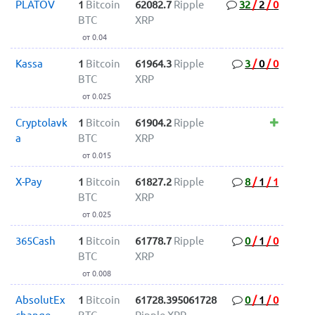
PLATOV
1
Bitcoin
62082.7
Ripple
32
/
2
/
0
BTC
XRP
от 0.04
Kassa
1
Bitcoin
61964.3
Ripple
3
/
0
/
0
BTC
XRP
от 0.025
Cryptolavk
1
Bitcoin
61904.2
Ripple
a
BTC
XRP
от 0.015
X-Pay
1
Bitcoin
61827.2
Ripple
8
/
1
/
1
BTC
XRP
от 0.025
365Cash
1
Bitcoin
61778.7
Ripple
0
/
1
/
0
BTC
XRP
от 0.008
AbsolutEx
1
Bitcoin
61728.395061728
0
/
1
/
0