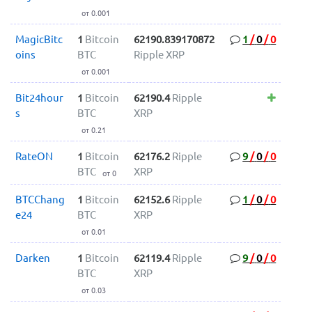
от 0.001
MagicBitc
1
Bitcoin
62190.839170872
1
/
0
/
0
oins
BTC
Ripple XRP
от 0.001
Bit24hour
1
Bitcoin
62190.4
Ripple
s
BTC
XRP
от 0.21
RateON
1
Bitcoin
62176.2
Ripple
9
/
0
/
0
BTC
XRP
от 0
BTCChang
1
Bitcoin
62152.6
Ripple
1
/
0
/
0
e24
BTC
XRP
от 0.01
Darken
1
Bitcoin
62119.4
Ripple
9
/
0
/
0
BTC
XRP
от 0.03