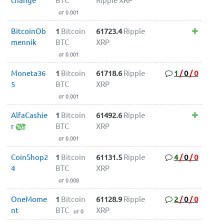
change
BTC
Ripple XRP
от 0.001
BitcoinOb
1
Bitcoin
61723.4
Ripple
mennik
BTC
XRP
от 0.001
Moneta36
1
Bitcoin
61718.6
Ripple
1
/
0
/
0
5
BTC
XRP
от 0.001
AlfaCashie
1
Bitcoin
61492.6
Ripple
r
BTC
XRP
от 0.001
CoinShop2
1
Bitcoin
61131.5
Ripple
4
/
0
/
0
4
BTC
XRP
от 0.008
OneMome
1
Bitcoin
61128.9
Ripple
2
/
0
/
0
nt
BTC
XRP
от 0