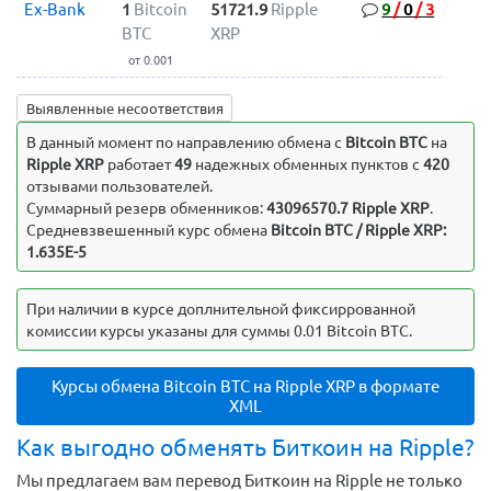
Ex-Bank
1
Bitcoin
51721.9
Ripple
9
/
0
/
3
BTC
XRP
от 0.001
Выявленные несоответствия
В данный момент по направлению обмена c
Bitcoin BTC
на
Ripple XRP
работает
49
надежных обменных пунктов с
420
отзывами пользователей.
Суммарный резерв обменников:
43096570.7 Ripple XRP
.
Средневзвешенный курс обмена
Bitcoin BTC / Ripple XRP:
1.635E-5
При наличии в курсе доплнительной фиксиррованной
комиссии курсы указаны для суммы 0.01 Bitcoin BTC.
Курсы обмена Bitcoin BTC на Ripple XRP в формате
XML
Как выгодно обменять Биткоин на Ripple?
Мы предлагаем вам перевод Биткоин на Ripple не только