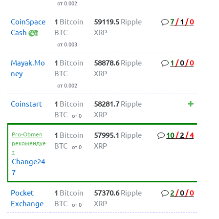
от 0.002
CoinSpace
1
Bitcoin
59119.5
Ripple
7
/
1
/
0
Cash
BTC
XRP
от 0.003
Mayak.Mo
1
Bitcoin
58878.6
Ripple
1
/
0
/
0
ney
BTC
XRP
от 0.002
Coinstart
1
Bitcoin
58281.7
Ripple
BTC
XRP
от 0
Pro-Obmen
1
Bitcoin
57995.1
Ripple
10
/
2
/
4
рекомендуе
BTC
XRP
от 0
т
Change24
7
Pocket
1
Bitcoin
57370.6
Ripple
2
/
0
/
0
Exchange
BTC
XRP
от 0