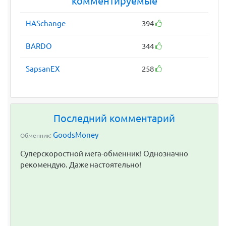
комментируемые
HASchange
394
BARDO
344
SapsanEX
258
Последний комментарий
GoodsMoney
Обменник:
Суперскоростной мега-обменник! Однозначно
рекомендую. Даже настоятельно!