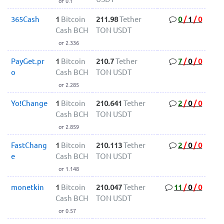
от 0.1
365Cash
1
Bitcoin
211.98
Tether
0
/
1
/
0
Cash BCH
TON USDT
от 2.336
PayGet.pr
1
Bitcoin
210.7
Tether
7
/
0
/
0
o
Cash BCH
TON USDT
от 2.285
Yo!Change
1
Bitcoin
210.641
Tether
2
/
0
/
0
Cash BCH
TON USDT
от 2.859
FastChang
1
Bitcoin
210.113
Tether
2
/
0
/
0
e
Cash BCH
TON USDT
от 1.148
monetkin
1
Bitcoin
210.047
Tether
11
/
0
/
0
Cash BCH
TON USDT
от 0.57