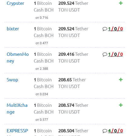
Crypster
1
Bitcoin
209.524
Tether
Cash BCH
TON USDT
от 0.716
bixter
1
Bitcoin
209.524
Tether
1
/
0
/
0
Cash BCH
TON USDT
от 0.477
ObmenMo
1
Bitcoin
209.416
Tether
1
/
0
/
0
ney
Cash BCH
TON USDT
от 2.388
Swop
1
Bitcoin
208.65
Tether
Cash BCH
TON USDT
от 0.034
MultiXcha
1
Bitcoin
208.574
Tether
nge
Cash BCH
TON USDT
от 0.577
EXPRESSP
1
Bitcoin
208.504
Tether
4
/
0
/
0