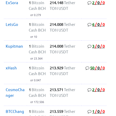
ExSora
1
Bitcoin
214.148
Tether
2
/
0
/
0
Cash BCH
TON USDT
от 0.279
LetsGo
1
Bitcoin
214.008
Tether
6
/
0
/
0
Cash BCH
TON USDT
от 10
Kupitman
1
Bitcoin
214.008
Tether
3
/
0
/
0
Cash BCH
TON USDT
от 23.364
xHash
1
Bitcoin
213.929
Tether
50
/
0
/
0
Cash BCH
TON USDT
от 0.047
CosmoCha
1
Bitcoin
213.571
Tether
2
/
0
/
0
nger
Cash BCH
TON USDT
от 172.506
BTCChang
1
Bitcoin
213.559
Tether
1
/
0
/
0