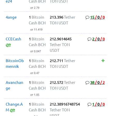
e24
Cash BCH
TON USDT
от 2.79
4ange
1
Bitcoin
213.396
Tether
15
/
0
/
0
Cash BCH
TON USDT
от 11.419
CCECash
1
Bitcoin
212.9614645
2
/
0
/
0
Cash BCH
Tether TON
USDT
от 0.047
BitcoinOb
1
Bitcoin
212.711
Tether
mennik
Cash BCH
TON USDT
от 0.47
Avanchan
1
Bitcoin
212.572
Tether
38
/
0
/
2
ge
Cash BCH
TON USDT
от 1.85
Change.A
1
Bitcoin
212.38916748754
1
/
0
/
0
M
Cash BCH
Tether TON
USDT