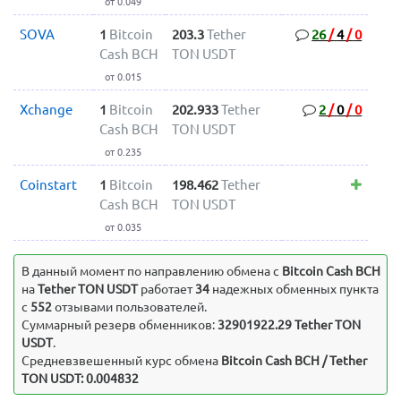
от 0.049
SOVA
1
Bitcoin
203.3
Tether
26
/
4
/
0
Cash BCH
TON USDT
от 0.015
Xchange
1
Bitcoin
202.933
Tether
2
/
0
/
0
Cash BCH
TON USDT
от 0.235
Coinstart
1
Bitcoin
198.462
Tether
Cash BCH
TON USDT
от 0.035
В данный момент по направлению обмена c
Bitcoin Cash BCH
на
Tether TON USDT
работает
34
надежных обменных пункта
с
552
отзывами пользователей.
Суммарный резерв обменников:
32901922.29 Tether TON
USDT
.
Средневзвешенный курс обмена
Bitcoin Cash BCH / Tether
TON USDT: 0.004832