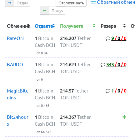
Отдаете
Обратный обмен
Отслеживать
Получаете
Обменник
Отдаете
Получаете
Резерв
От
RateON
1
Bitcoin
216.207
Tether
9
/
0
/
0
Cash BCH
TON USDT
от 0.04
BARDO
1
Bitcoin
214.621
Tether
343
/
0
/
0
Cash BCH
TON USDT
от 6
MagicBitc
1
Bitcoin
214.57
Tether
1
/
0
/
0
oins
Cash BCH
TON USDT
от 0.466
Bit24hour
1
Bitcoin
214.367
Tether
s
Cash BCH
TON USDT
от 64.342