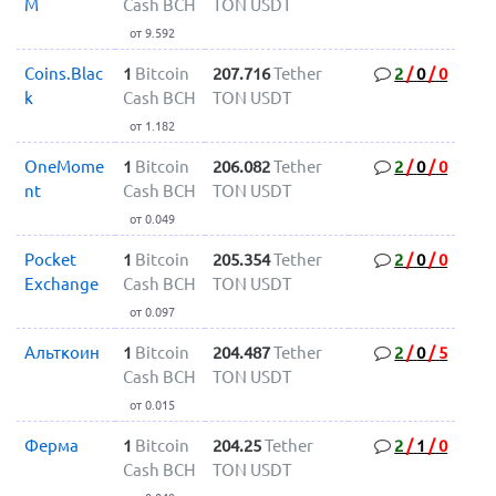
M
Cash BCH
TON USDT
от 9.592
Coins.Blac
1
Bitcoin
207.716
Tether
2
/
0
/
0
k
Cash BCH
TON USDT
от 1.182
OneMome
1
Bitcoin
206.082
Tether
2
/
0
/
0
nt
Cash BCH
TON USDT
от 0.049
Pocket
1
Bitcoin
205.354
Tether
2
/
0
/
0
Exchange
Cash BCH
TON USDT
от 0.097
Альткоин
1
Bitcoin
204.487
Tether
2
/
0
/
5
Cash BCH
TON USDT
от 0.015
Ферма
1
Bitcoin
204.25
Tether
2
/
1
/
0
Cash BCH
TON USDT