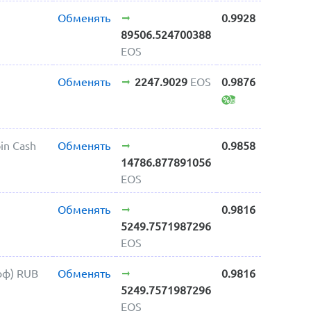
Обменять
0.9928
89506.524700388
EOS
Обменять
2247.9029
EOS
0.9876
oin Cash
Обменять
0.9858
14786.877891056
EOS
Обменять
0.9816
5249.7571987296
EOS
фф) RUB
Обменять
0.9816
5249.7571987296
EOS