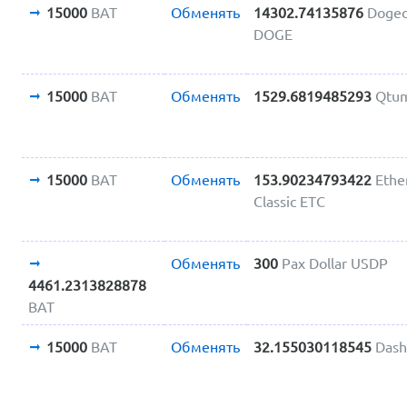
15000
BAT
Обменять
14302.74135876
Dogec
DOGE
15000
BAT
Обменять
1529.6819485293
Qtu
15000
BAT
Обменять
153.90234793422
Eth
Classic ETC
Обменять
300
Pax Dollar USDP
4461.2313828878
BAT
15000
BAT
Обменять
32.155030118545
Das