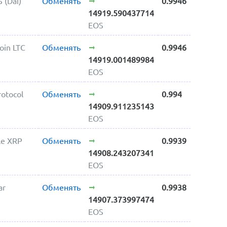
 (Dai)
Обменять
0.9946
14919.590437714
EOS
coin LTC
Обменять
0.9946
14919.001489984
EOS
rotocol
Обменять
0.994
14909.911235143
EOS
le XRP
Обменять
0.9939
14908.243207341
EOS
ar
Обменять
0.9938
14907.373997474
EOS