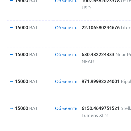
15000
BAT
Обменять
1007.6582023378
USDS
USD
15000
BAT
Обменять
22.106580244676
Lite
15000
BAT
Обменять
630.432224333
Near P
NEAR
15000
BAT
Обменять
971.99992224001
Ripp
15000
BAT
Обменять
6150.4649751521
Stell
Lumens XLM