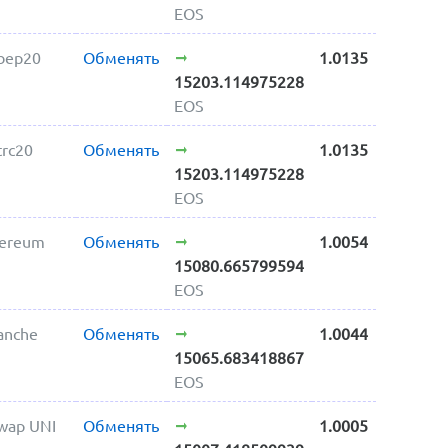
EOS
bep20
Обменять
1.0135
15203.114975228
EOS
trc20
Обменять
1.0135
15203.114975228
EOS
hereum
Обменять
1.0054
15080.665799594
EOS
anche
Обменять
1.0044
15065.683418867
EOS
wap UNI
Обменять
1.0005