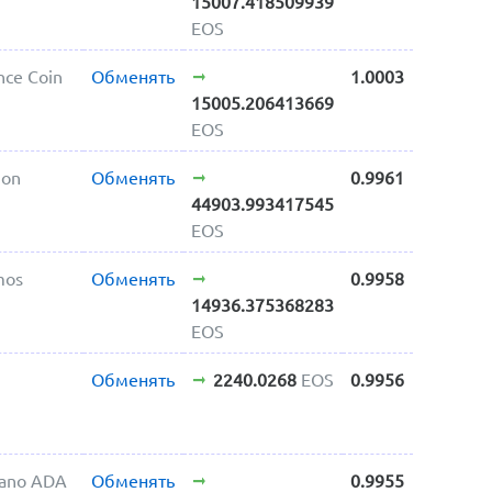
15007.418509939
EOS
nce Coin
Обменять
1.0003
15005.206413669
EOS
gon
Обменять
0.9961
44903.993417545
EOS
mos
Обменять
0.9958
14936.375368283
EOS
Обменять
2240.0268
EOS
0.9956
dano ADA
Обменять
0.9955