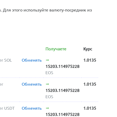
 Для этого используйте валюту-посредник из
Получаете
Курс
er SOL
Обменять
1.0135
15203.114975228
EOS
er
Обменять
1.0135
15203.114975228
EOS
er USDT
Обменять
1.0135
15203.114975228