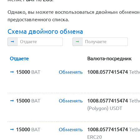
Однако, вы можете воспользоваться двойным обменом.
предоставленного списка.
Схема двойного обмена
Отдаете
Получаете
Отдаете
Валюта-посредник
15000
BAT
Обменять
1008.0577415474
Teth
15000
BAT
Обменять
1008.0577415474
Teth
(Polygon) USDT
15000
BAT
Обменять
1008.0577415474
Teth
ERC20