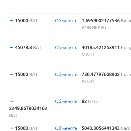
15000
BAT
Обменять
1.6959002177536
Bina
BNB BEP20
45078.8
BAT
Обменять
40185.421253911
Poli
MATIC
15000
BAT
Обменять
730.47797608902
Cos
ATOM
Обменять
82
NEO
2249.8678034102
BAT
15000
BAT
Обменять
5040.3056441343
Car