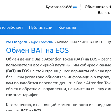
Курсов:
466 826
Обменников:
Валют:
это работает
Публикации
Контакты
Pro-Change.ru
»
Курсы обмена
»
Мгновенный обмен BAT на EOS – г
Обмен BAT на EOS
Обмен денег с Basic Attention Token (BAT) на EOS – ра
пользователи всемирной паутины. Мы собираем самы
(BAT) на EOS
на этой странице. Все варианты обмена 
базы. Мы регулярно обновляем информацию о курсах, 
вам понадобится перевести деньги с Basic Attention Tok
обмен в обратном направлении, нажмите на ссылку с и
списком тарифов.
К сожалению, в настоящий момент ни один из предста
меняет
BAT
на
EOS
.