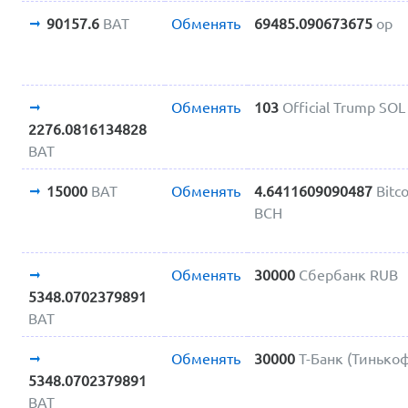
90157.6
BAT
Обменять
69485.090673675
op
Обменять
103
Official Trump SOL
2276.0816134828
BAT
15000
BAT
Обменять
4.6411609090487
Bitc
BCH
Обменять
30000
Сбербанк RUB
5348.0702379891
BAT
Обменять
30000
Т-Банк (Тинько
5348.0702379891
BAT