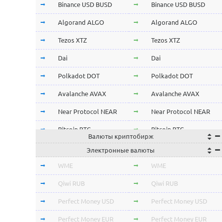
Binance USD BUSD
Binance USD BUSD
Algorand ALGO
Algorand ALGO
Tezos XTZ
Tezos XTZ
Dai
Dai
Polkadot DOT
Polkadot DOT
Avalanche AVAX
Avalanche AVAX
Near Protocol NEAR
Near Protocol NEAR
Bitcoin BTC
Bitcoin BTC
Валюты криптобирж
Terra LUNA
Terra LUNA
Электронные валюты
Cardano ADA
Cardano ADA
WME
WME
OmiseGo OMG
OmiseGo OMG
Qiwi RUB
Qiwi RUB
Verge XVG
Verge XVG
Perfect Money USD
Perfect Money USD
BitTorrent BTT
BitTorrent BTT
Perfect Money EUR
Perfect Money EUR